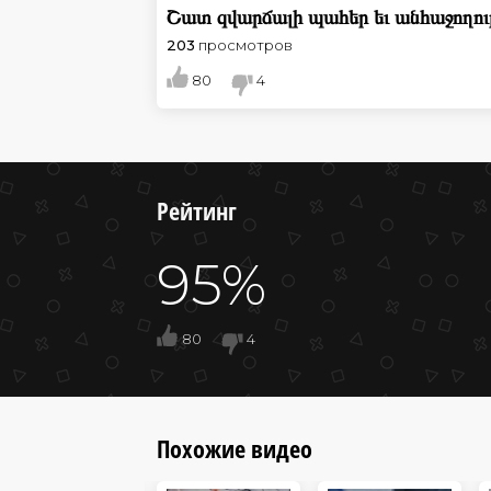
Շատ զվարճալի պահեր եւ անհաջողութ
203
просмотров
80
4
Рейтинг
95%
80
4
Похожие видео