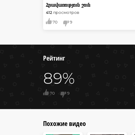
Հրավառություն շուն
412
просмотров
70
9
Рейтинг
89%
70
9
Похожие видео