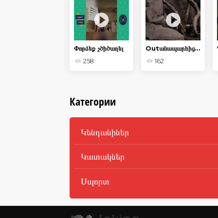
Զվարճալի բու
Փորձեք չծիծաղել
Outանապարհից դուրս
306
258
162
Категории
Կենդանիներ
Կատակներ
Սպորտ