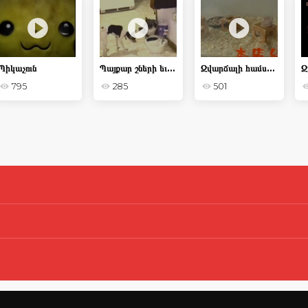
Պիկաչուն
Պայքար շների եւ կատվի դեմ
Զվարճալի համստերներ
Զ
795
285
501