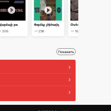
վարճալի բու
Փորձեք չծիծաղել
Outանապարհից դուրս
Պի
306
258
162
Показать