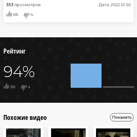
353
просмотров
Дата: 2022.01.30
66
4
Рейтинг
94%
66
4
Похожие видео
Показать