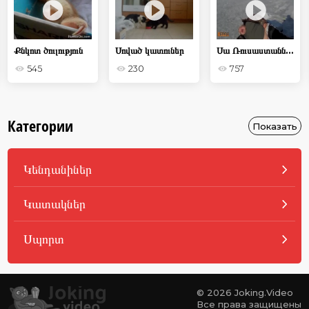
Քնկոտ ծուլություն
Սոված կատուներ
Սա Ռուսաստանն է, երեխա ՝ հարբած կատակներ
545
230
757
Категории
Показать
Կենդանիներ
Կատակներ
Սպորտ
© 2026 Joking.Video
Все права защищены