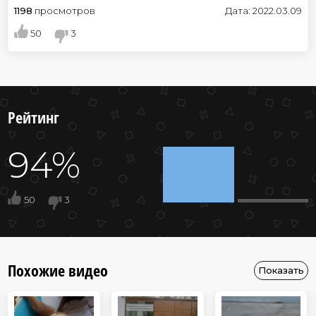
1198
просмотров
Дата: 2022.03.09
50
3
Рейтинг
94%
50
3
Похожие видео
Показать