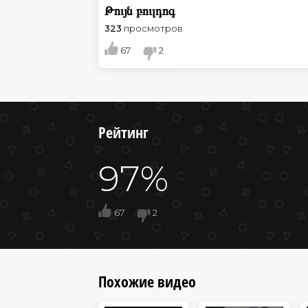
Թույն բուլդոգ
323
просмотров
67
2
Рейтинг
97%
67
2
Похожие видео