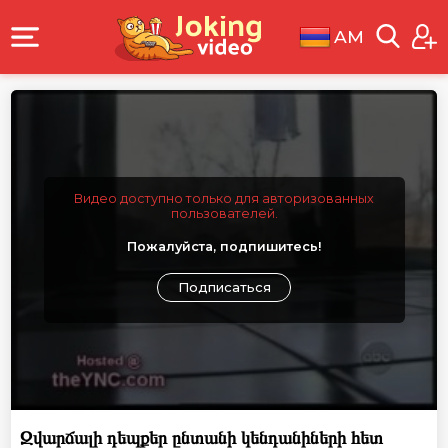
AM
Видео доступно только для авторизованных
пользователей.
Пожалуйста, подпишитесь!
Подписаться
Զվարճալի դեպքեր ընտանի կենդանիների հետ