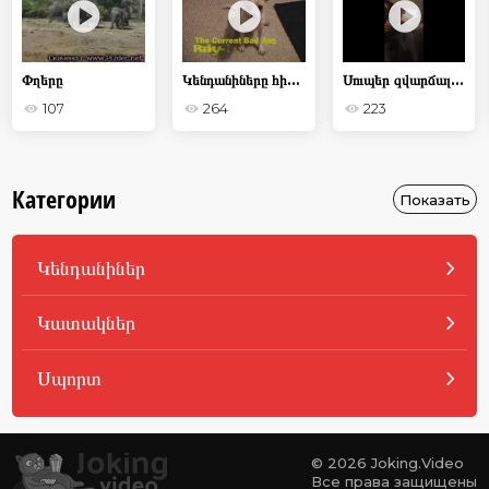
Փղերը
Կենդանիները հիմար են շուրջը
Սուպեր զվարճալի պահերի եւ անհաջողությունների հավաքում
107
264
223
Категории
Показать
Կենդանիներ
Կատակներ
Սպորտ
© 2026 Joking.Video
Все права защищены