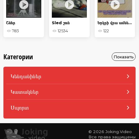
Շներ
Sled շուն
Երկրի վրա ամենահիասքանչ եւ զվարճալի պահերը
783
12534
122
Категории
Показать
Կենդանիներ
Կատակներ
Սպորտ
© 2026 Joking.Video
Все права защищены