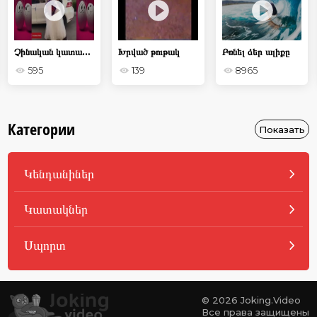
Չինական կատակներ - ընտրություն
Խրված թութակ
Բռնել ձեր ալիքը
595
139
8965
Категории
Показать
Կենդանիներ
Կատակներ
Սպորտ
© 2026 Joking.Video
Все права защищены