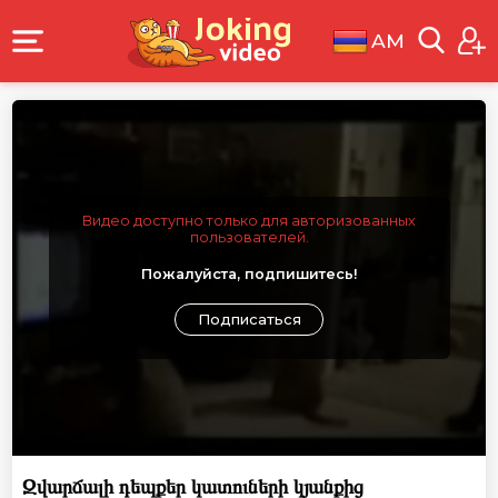
AM
Видео доступно только для авторизованных
пользователей.
Пожалуйста, подпишитесь!
Подписаться
Զվարճալի դեպքեր կատուների կյանքից