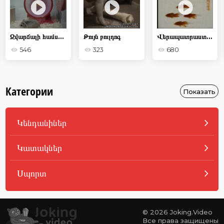
Զվարճալի համստեր
Թույն բուլդոգ
Վերապատրաստված ձուկ
546
323
680
Категории
Показать
Կենդանիներ
Կատակներ
Սպորտ
© 2026 Joking.Video
Все права защищены